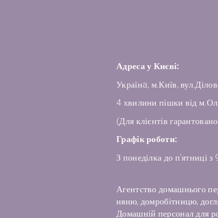
Адреса у Києві:
Українa, м.Київ, вул.Ділов
4 хвилини пішки від м.Ол
(Для клієнтів гарантовано
Графік роботи:
З понеділка до п'ятниці з 
Агентство домашнього пе
няню, домробітницю, догля
Домашній персонал для ро