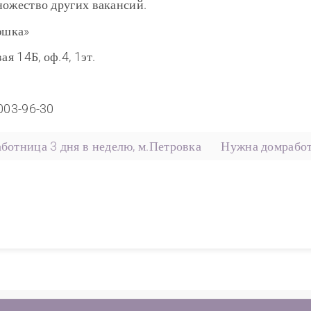
ножество других вакансий.
юшка»
ая 14Б, оф.4, 1эт.
)003-96-30
ботница 3 дня в неделю, м.Петровка
Нужна домработ