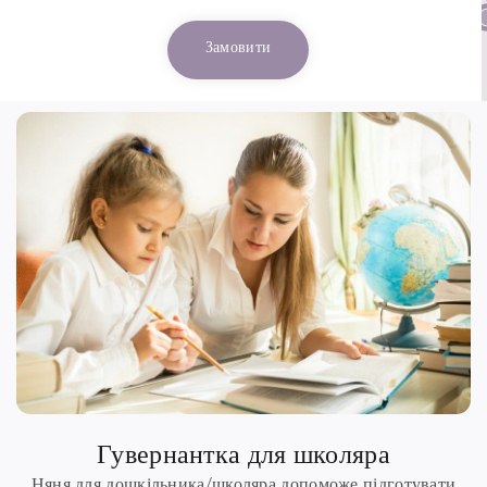
Замовити
Гувернантка для школяра
Няня для дошкільника/школяра допоможе підготувати