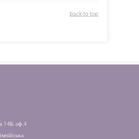
back to top
а 14Б, оф.4
імпійська