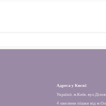
Адреса у Києві:
Українa, м.Київ, вул.Ділов
4 хвилини пішки від м.Ол