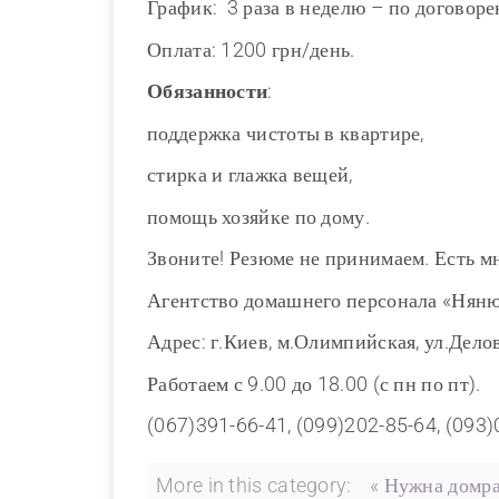
График: 3 раза в неделю – по договоре
Оплата: 1200 грн/день.
Обязанности
:
поддержка чистоты в квартире,
стирка и глажка вещей,
помощь хозяйке по дому.
Звоните! Резюме не принимаем. Есть м
Агентство домашнего персонала «Нян
Адрес: г.Киев, м.Олимпийская, ул.Делов
Работаем с 9.00 до 18.00 (с пн по пт).
(067)391-66-41, (099)202-85-64, (093
More in this category:
« Нужна домр