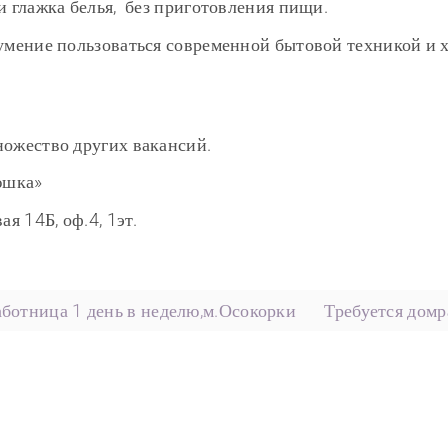
и глажка белья, без приготовления пищи.
 умение пользоваться современной бытовой техникой и х
ножество других вакансий.
юшка»
ая 14Б, оф.4, 1эт.
ботница 1 день в неделю,м.Осокорки
Требуется домр