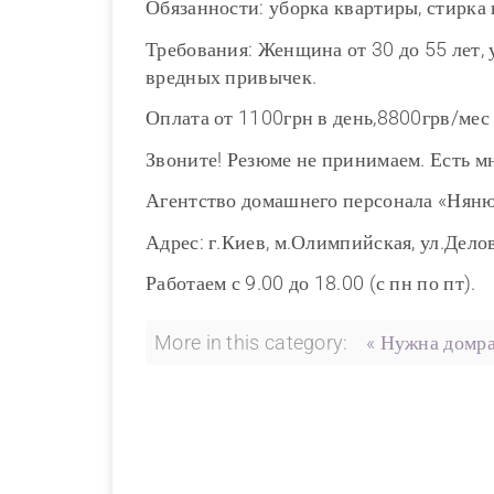
Обязанности: уборка квартиры, стирка 
Требования: Женщина от 30 до 55 лет,
вредных привычек.
Оплата от 1100грн в день,8800грв/мес
Звоните! Резюме не принимаем. Есть м
Агентство домашнего персонала «Нян
Адрес: г.Киев, м.Олимпийская, ул.Делов
Работаем с 9.00 до 18.00 (с пн по пт).
More in this category:
« Нужна домра