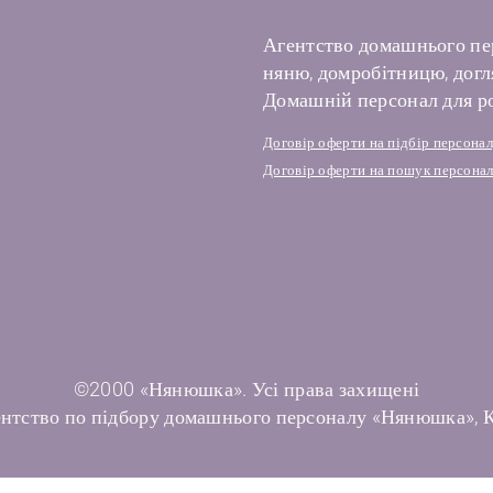
Агентство домашнього пе
няню, домробітницю, догля
Домашній персонал для ро
Договір оферти на підбір персона
Договір оферти на пошук персонал
©2000 «Нянюшка». Усі права захищені
нтство по підбору домашнього персоналу «Нянюшка», 