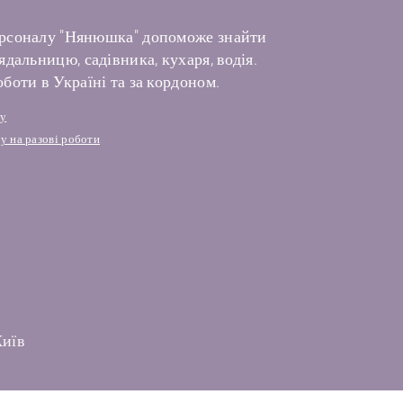
рсоналу "Нянюшка" допоможе знайти
дальницю, садівника, кухаря, водія.
боти в Україні та за кордоном.
лу
у на разові роботи
Київ