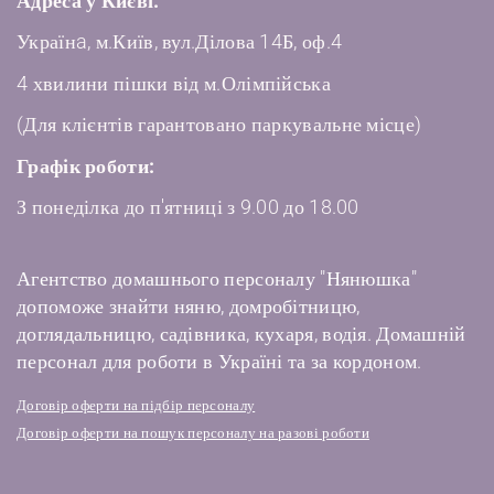
Адреса у Києві:
Українa, м.Київ, вул.Ділова 14Б, оф.4
4 хвилини пішки від м.Олімпійська
(Для клієнтів гарантовано паркувальне місце)
Графік роботи:
З понеділка до п'ятниці з 9.00 до 18.00
Агентство домашнього персоналу "Нянюшка"
допоможе знайти няню, домробітницю,
доглядальницю, садівника, кухаря, водія. Домашній
персонал для роботи в Україні та за кордоном.
Договір оферти на підбір персоналу
Договір оферти на пошук персоналу на разові роботи