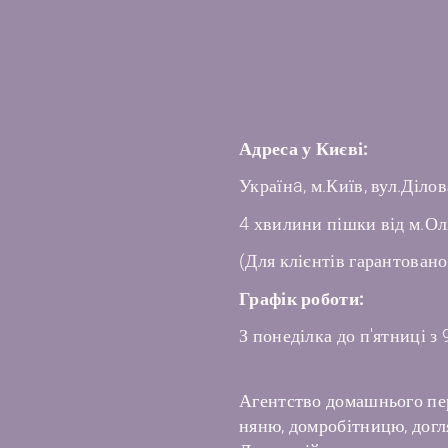
Адреса у Києві:
Українa, м.Київ, вул.Ділов
4 хвилини пішки від м.Ол
(Для клієнтів гарантовано
Графік роботи:
З понеділка до п'ятниці з 
Агентство домашнього пе
няню, домробітницю, догля