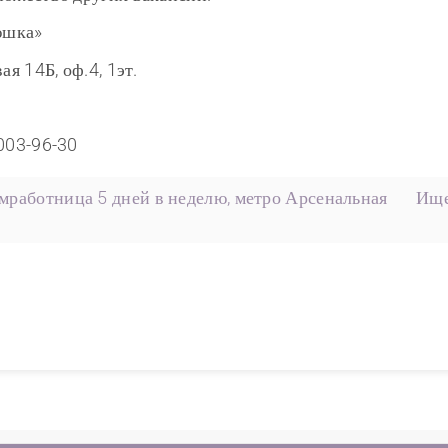
юшка»
ая 14Б, оф.4, 1эт.
)003-96-30
омработница 5 дней в неделю, метро Арсенальная
Ище