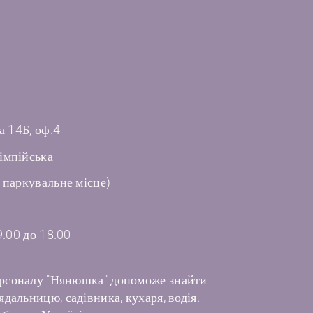
а 14Б, оф.4
імпійська
 паркувальне місце)
9.00 до 18.00
рсоналу "Нянюшка" допоможе знайти
дальницю, садівника, кухаря, водія.