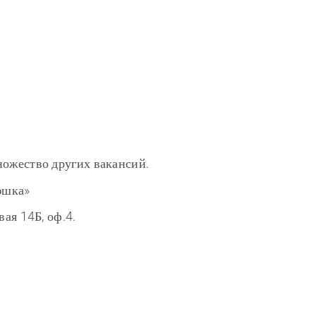
ножество других вакансий.
юшка»
вая 14Б, оф.4.