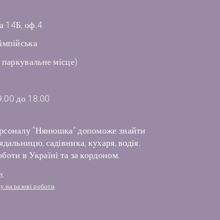
а 14Б, оф.4
імпійська
 паркувальне місце)
9.00 до 18.00
рсоналу "Нянюшка" допоможе знайти
дальницю, садівника, кухаря, водія.
боти в Україні та за кордоном.
лу
у на разові роботи