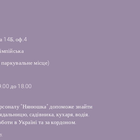
а 14Б, оф.4
імпійська
 паркувальне місце)
9.00 до 18.00
рсоналу "Нянюшка" допоможе знайти
дальницю, садівника, кухаря, водія.
боти в Україні та за кордоном.
лу