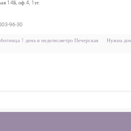
ая 14Б, оф.4, 1эт.
)003-96-30
ботница 1 день в неделю,метро Печерская
Нужна дом