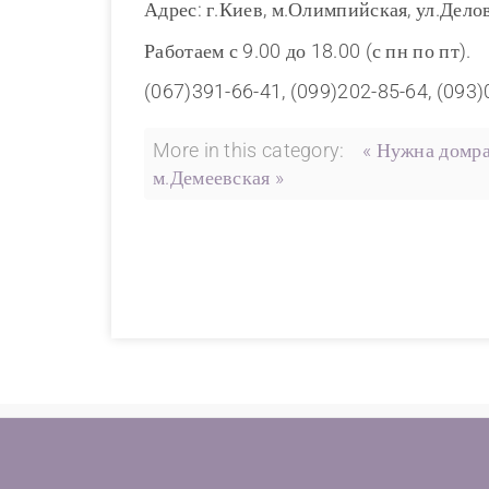
Адрес: г.Киев, м.Олимпийская, ул.Делов
Работаем с 9.00 до 18.00 (с пн по пт).
(067)391-66-41, (099)202-85-64, (093
More in this category:
« Нужна домра
м.Демеевская »