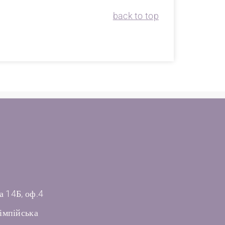
back to top
а 14Б, оф.4
імпійська