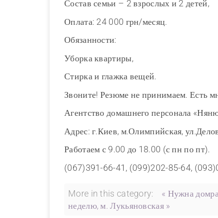
Состав семьи – 2 взрослых и 2 детей,
Оплата: 24 000 грн/месяц.
Обязанности:
Уборка квартиры,
Стирка и глажка вещей.
Звоните! Резюме не принимаем. Есть м
Агентство домашнего персонала «Нян
Адрес: г.Киев, м.Олимпийская, ул.Делов
Работаем с 9.00 до 18.00 (с пн по пт).
(067)391-66-41, (099)202-85-64, (093
More in this category:
« Нужна домра
неделю, м. Лукьяновская »