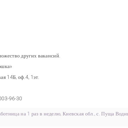
ножество других вакансий.
юшка»
ая 14Б, оф.4, 1эт.
)003-96-30
ботница на 1 раз в неделю, Киевская обл., с. Пуща Води