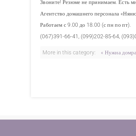
Звоните! Резюме не принимаем. Есть м
Агентство домашнего персонала «Нянюшк
Работаем с 9.00 до 18.00 (с пн по пт).
(067)391-66-41, (099)202-85-64, (093
More in this category:
« Нужна домра