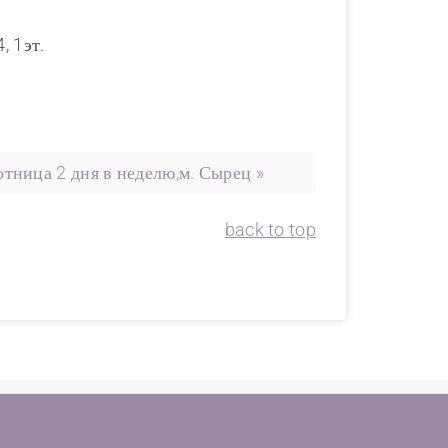
, 1эт.
тница 2 дня в неделю,м. Сырец »
back to top