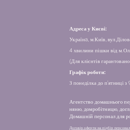
Адреса у Києві:
Українa, м.Київ, вул.Ділов
4 хвилини пішки від м.Ол
(Для клієнтів гарантовано
Графік роботи:
З понеділка до п'ятниці з 
Агентство домашнього пе
няню, домробітницю, догля
Домашній персонал для ро
Договір оферти на підбір персона