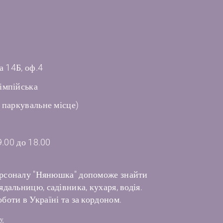
а 14Б, оф.4
імпійська
 паркувальне місце)
9.00 до 18.00
рсоналу "Нянюшка" допоможе знайти
дальницю, садівника, кухаря, водія.
боти в Україні та за кордоном.
лу