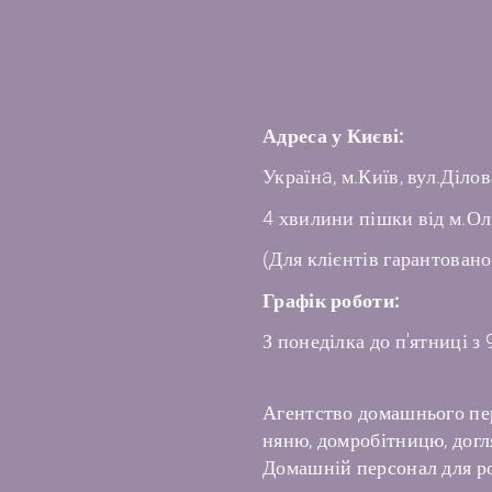
Адреса у Києві:
Українa, м.Київ, вул.Ділов
4 хвилини пішки від м.Ол
(Для клієнтів гарантовано
Графік роботи:
З понеділка до п'ятниці з 
Агентство домашнього пе
няню, домробітницю, догля
Домашній персонал для ро