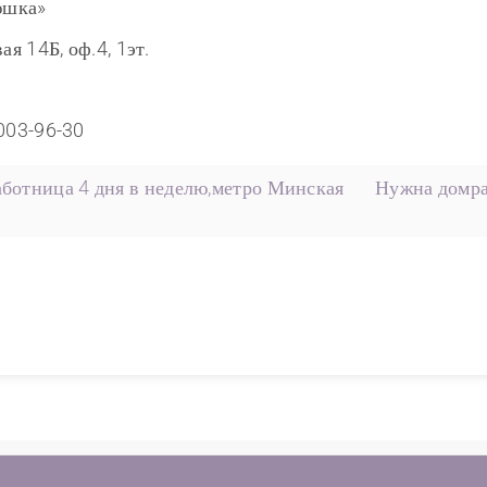
юшка»
ая 14Б, оф.4, 1эт.
)003-96-30
ботница 4 дня в неделю,метро Минская
Нужна домра