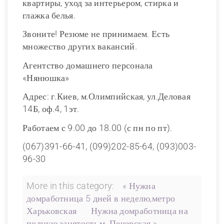
квартиры, уход за интерьером, стирка и
глажка белья.
Звоните! Резюме не принимаем. Есть
множество других вакансий.
Агентство домашнего персонала
«Нянюшка»
Адрес: г.Киев, м.Олимпийская, ул.Деловая
14Б, оф.4, 1эт.
Работаем с 9.00 до 18.00 (с пн по пт).
(067)391-66-41, (099)202-85-64, (093)003-
96-30
More in this category:
« Нужна
домработница 5 дней в неделю,метро
Харьковская
Нужна домработница на
полную занятость,м. Печерская »