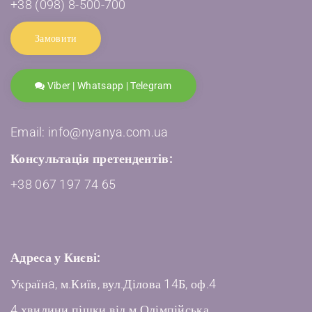
+38 (098) 8-500-700
Замовити
Viber | Whatsapp | Telegram
Email: info@nyanya.com.ua
Консультація претендентів:
+38 067 197 74 65
Адреса у Києві:
Українa, м.Київ, вул.Ділова 14Б, оф.4
4 хвилини пішки від м.Олімпійська