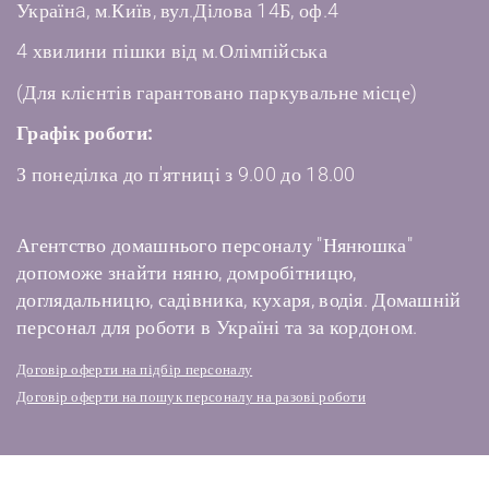
Українa, м.Київ, вул.Ділова 14Б, оф.4
4 хвилини пішки від м.Олімпійська
(Для клієнтів гарантовано паркувальне місце)
Графік роботи:
З понеділка до п'ятниці з 9.00 до 18.00
Агентство домашнього персоналу "Нянюшка"
допоможе знайти няню, домробітницю,
доглядальницю, садівника, кухаря, водія. Домашній
персонал для роботи в Україні та за кордоном.
Договір оферти на підбір персоналу
Договір оферти на пошук персоналу на разові роботи