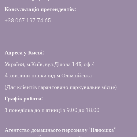
Консультація претендентів:
+38 067 197 74 65
Адреса у Києві:
Українa, м.Київ, вул.Ділова 14Б, оф.4
4 хвилини пішки від м.Олімпійська
(Для клієнтів гарантовано паркувальне місце)
Графік роботи:
З понеділка до п'ятниці з 9.00 до 18.00
Агентство домашнього персоналу "Нянюшка"