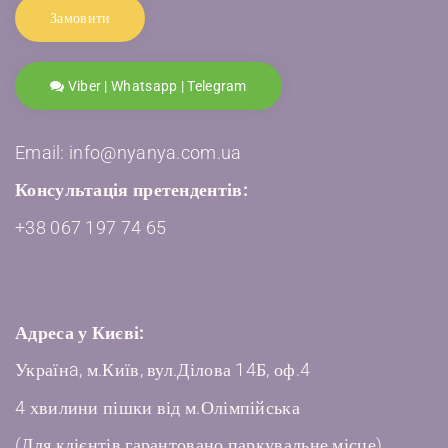
Замовити
Viber | Whatsapp | Telegram
Email: info@nyanya.com.ua
Консультація претендентів:
+38 067 197 74 65
Адреса у Києві:
Українa, м.Київ, вул.Ділова 14Б, оф.4
4 хвилини пішки від м.Олімпійська
(Для клієнтів гарантовано паркувальне місце)