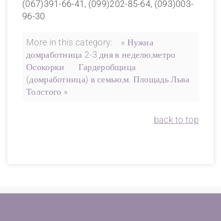
(067)391-66-41, (099)202-85-64, (093)003-
96-30
More in this category:
« Нужна
домработница 2-3 дня в неделю,метро
Осокорки
Гардеробщица
(домработница) в семью,м. Площадь Льва
Толстого »
back to top