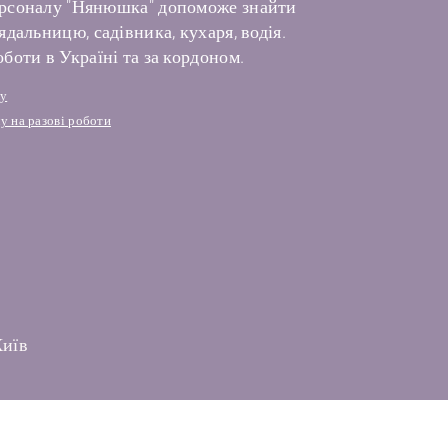
рсоналу "Нянюшка" допоможе знайти
дальницю, садівника, кухаря, водія.
боти в Україні та за кордоном.
лу
у на разові роботи
Київ