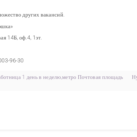
ножество других вакансий.
юшка»
ая 14Б, оф.4, 1эт.
)003-96-30
ботница 1 день в неделю,метро Почтовая площадь
Н