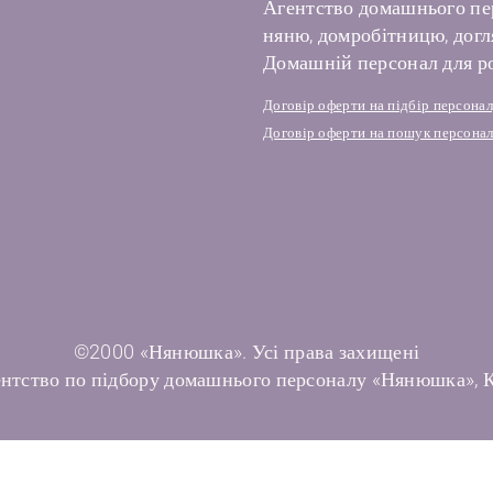
Агентство домашнього пе
няню, домробітницю, догля
Домашній персонал для ро
Договір оферти на підбір персона
Договір оферти на пошук персонал
©2000 «Нянюшка». Усі права захищені
нтство по підбору домашнього персоналу «Нянюшка», 