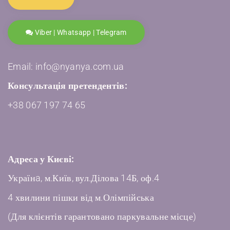
Viber | Whatsapp | Telegram
Email: info@nyanya.com.ua
Консультація претендентів:
+38 067 197 74 65
Адреса у Києві:
Українa, м.Київ, вул.Ділова 14Б, оф.4
4 хвилини пішки від м.Олімпійська
(Для клієнтів гарантовано паркувальне місце)