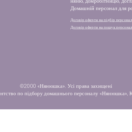
няню, домробітницю, догля
Домашній персонал для ро
Договір оферти на підбір персона
Договір оферти на пошук персонал
©2000 «Нянюшка». Усі права захищені
нтство по підбору домашнього персоналу «Нянюшка», 