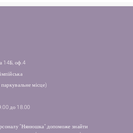
а 14Б, оф.4
імпійська
 паркувальне місце)
9.00 до 18.00
рсоналу "Нянюшка" допоможе знайти