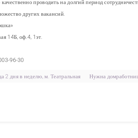
качественно проводить на долгий период сотрудничест
ножество других вакансий.
юшка»
ая 14Б, оф.4, 1эт.
)003-96-30
а 2 дня в неделю, м. Театральная
Нужна домработница