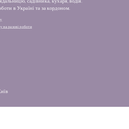
дальницю, садівника, кухаря, водія.
боти в Україні та за кордоном.
лу
у на разові роботи
Київ