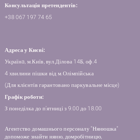
Консультація претендентів:
+38 067 197 74 65
Адреса у Києві:
Українa, м.Київ, вул.Ділова 14Б, оф.4
4 хвилини пішки від м.Олімпійська
(Для клієнтів гарантовано паркувальне місце)
Графік роботи:
З понеділка до п'ятниці з 9.00 до 18.00
Агентство домашнього персоналу "Нянюшка"
допоможе знайти няню, домробітницю,