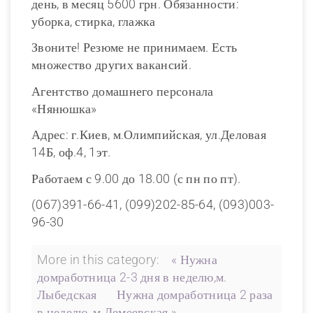
день, в месяц 5600 грн. Обязанности:
уборка, стирка, глажка
Звоните! Резюме не принимаем. Есть
множество других вакансий.
Агентство домашнего персонала
«Нянюшка»
Адрес: г.Киев, м.Олимпийская, ул.Деловая
14Б, оф.4, 1эт.
Работаем с 9.00 до 18.00 (с пн по пт).
(067)391-66-41, (099)202-85-64, (093)003-
96-30
More in this category:
« Нужна
домработница 2-3 дня в неделю,м.
Лыбедская
Нужна домработница 2 раза
в неделю, м.Демеевская »