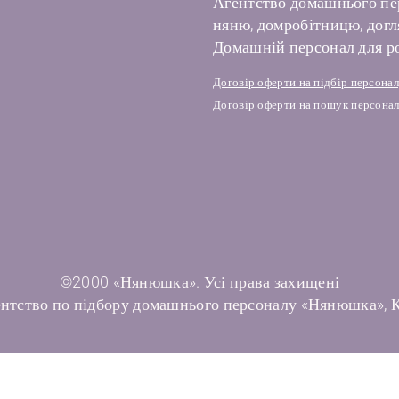
Агентство домашнього пе
няню, домробітницю, догля
Домашній персонал для ро
Договір оферти на підбір персона
Договір оферти на пошук персонал
©2000 «Нянюшка». Усі права захищені
нтство по підбору домашнього персоналу «Нянюшка», 