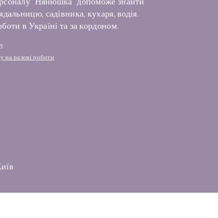
рсоналу "Нянюшка" допоможе знайти
дальницю, садівника, кухаря, водія.
боти в Україні та за кордоном.
лу
у на разові роботи
Київ