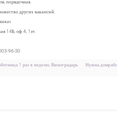
ем, порядочная.
ножество других вакансий.
юшка»
ая 14Б, оф.4, 1эт.
)003-96-30
ботница 1 раз в неделю, Виноградарь
Нужна домрабо