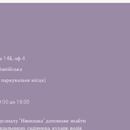
а 14Б, оф.4
імпійська
 паркувальне місце)
9.00 до 18.00
рсоналу "Нянюшка" допоможе знайти
дальницю, садівника, кухаря, водія.