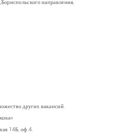
 ,Бориспольского направления,
ножество других вакансий.
юшка»
вая 14Б, оф.4.