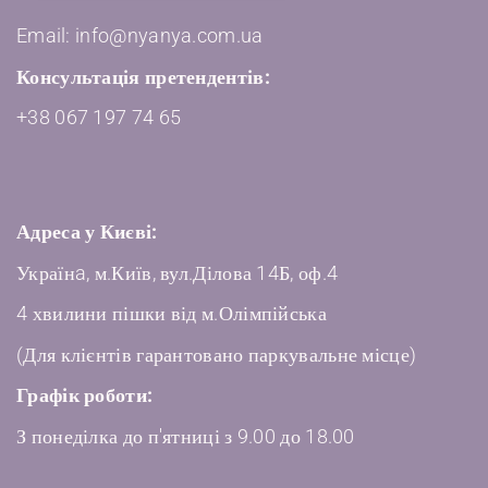
Email: info@nyanya.com.ua
Консультація претендентів:
+38 067 197 74 65
Адреса у Києві:
Українa, м.Київ, вул.Ділова 14Б, оф.4
4 хвилини пішки від м.Олімпійська
(Для клієнтів гарантовано паркувальне місце)
Графік роботи:
З понеділка до п'ятниці з 9.00 до 18.00