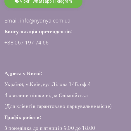
Viber | Whatsapp | Telegram
Email: info@nyanya.com.ua
Консультація претендентів:
+38 067 197 74 65
Адреса у Києві:
Українa, м.Київ, вул.Ділова 14Б, оф.4
4 хвилини пішки від м.Олімпійська
(Для клієнтів гарантовано паркувальне місце)
Графік роботи:
З понеділка до п'ятниці з 9.00 до 18.00