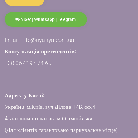
Viber | Whatsapp | Telegram
Email: info@nyanya.com.ua
Консультація претендентів:
+38 067 197 74 65
Адреса у Києві:
Українa, м.Київ, вул.Ділова 14Б, оф.4
4 хвилини пішки від м.Олімпійська
(Для клієнтів гарантовано паркувальне місце)