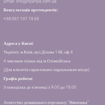
Email: info@nyanya.com.ua
Консультація претендентів:
+38 067 197 74 65
Адреса у Києві:
Українa, м.Київ, вул.Ділова 14Б, оф.4
4 хвилини пішки від м.Олімпійська
(Для клієнтів гарантовано паркувальне місце)
Графік роботи:
З понеділка до п'ятниці з 9.00 до 18.00
Агентство домашнього персоналу "Нянюшка"