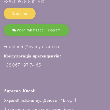
+38 (098) 8-500-700
Замовити
Viber | Whatsapp | Telegram
Email: info@nyanya.com.ua
Консультація претендентів:
+38 067 197 74 65
Адреса у Києві:
Українa, м.Київ, вул.Ділова 14Б, оф.4
4 хвилини пішки від м.Олімпійська