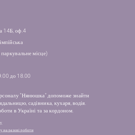
а 14Б, оф.4
імпійська
 паркувальне місце)
9.00 до 18.00
рсоналу "Нянюшка" допоможе знайти
дальницю, садівника, кухаря, водія.
боти в Україні та за кордоном.
лу
у на разові роботи